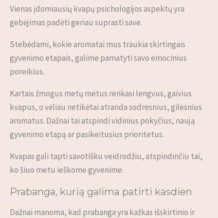
Vienas įdomiausių kvapų psichologijos aspektų yra
gebėjimas padėti geriau suprasti save.
Stebėdami, kokie aromatai mus traukia skirtingais
gyvenimo etapais, galime pamatyti savo emocinius
poreikius.
Kartais žmogus metų metus renkasi lengvus, gaivius
kvapus, o vėliau netikėtai atranda sodresnius, gilesnius
aromatus. Dažnai tai atspindi vidinius pokyčius, naują
gyvenimo etapą ar pasikeitusius prioritetus.
Kvapas gali tapti savotišku veidrodžiu, atspindinčiu tai,
ko šiuo metu ieškome gyvenime.
Prabanga, kurią galima patirti kasdien
Dažnai manoma, kad prabanga yra kažkas išskirtinio ir