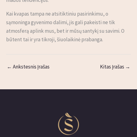
mados tendencijos.
Kai kvapas tampa ne atsitiktiniu pasirinkimu, o
sąmoninga gyvenimo dalimi, jis gali pakeisti ne tik
atmosferą aplink mus, bet ir mūsų santykį su savimi. O
būtent tai ir yra tikroji, šiuolaikinė prabanga.
←
Ankstesnis Įrašas
Kitas Įrašas
→