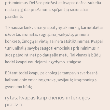
prisiminimus. Dėl šios priežasties kvapas dažnai sukelia
reakciją į jį dar prieš mums spėjant ją racionaliai
paaiškinti.
Tikriausiai kiekvienas yra patyręs akimirką, kai netikėtai
užuostas aromatas sugrąžina į vaikystę, primena
konkretų žmogų ar vietą. Tai nėra atsitiktinumas. Kvapai
turi unikalią savybę saugoti emocinius prisiminimus ir
juos pažadinti net po daugelio metų. Tai vienas iš būdų
kodėl kvapai naudojami ir gydymo įstaigose.
Būtent todėl kvapų psichologija tampa vis svarbesnė
kalbant apie emocinę gerovę, savijautą ir sąmoningą
gyvenimo būdą.
rytas: kvapas kaip dienos intencijos
pradžia