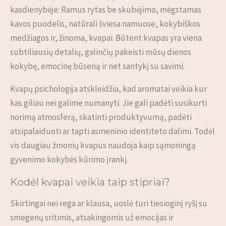
kasdienybėje: Ramus rytas be skubėjimo, mėgstamas
kavos puodelis, natūrali šviesa namuose, kokybiškos
medžiagos ir, žinoma, kvapai. Būtent kvapas yra viena
subtiliausių detalių, galinčių pakeisti mūsų dienos
kokybę, emocinę būseną ir net santykį su savimi.
Kvapų psichologija atskleidžia, kad aromatai veikia kur
kas giliau nei galime numanyti. Jie gali padėti susikurti
norimą atmosferą, skatinti produktyvumą, padėti
atsipalaiduoti ar tapti asmeninio identiteto dalimi. Todėl
vis daugiau žmonių kvapus naudoja kaip sąmoningą
gyvenimo kokybės kūrimo įrankį.
Kodėl kvapai veikia taip stipriai?
Skirtingai nei rega ar klausa, uoslė turi tiesioginį ryšį su
smegenų sritimis, atsakingomis už emocijas ir