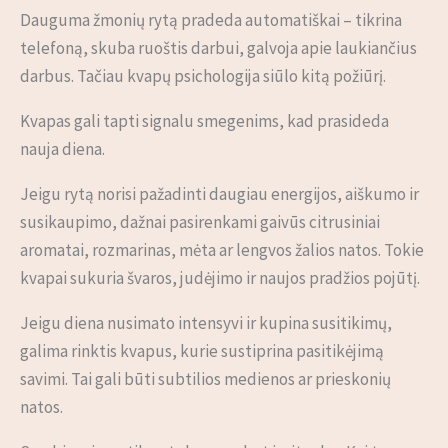
Dauguma žmonių rytą pradeda automatiškai – tikrina
telefoną, skuba ruoštis darbui, galvoja apie laukiančius
darbus. Tačiau kvapų psichologija siūlo kitą požiūrį.
Kvapas gali tapti signalu smegenims, kad prasideda
nauja diena.
Jeigu rytą norisi pažadinti daugiau energijos, aiškumo ir
susikaupimo, dažnai pasirenkami gaivūs citrusiniai
aromatai, rozmarinas, mėta ar lengvos žalios natos. Tokie
kvapai sukuria švaros, judėjimo ir naujos pradžios pojūtį.
Jeigu diena nusimato intensyvi ir kupina susitikimų,
galima rinktis kvapus, kurie sustiprina pasitikėjimą
savimi. Tai gali būti subtilios medienos ar prieskonių
natos.