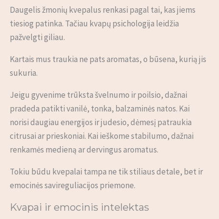
Daugelis žmonių kvepalus renkasi pagal tai, kas jiems
tiesiog patinka. Tačiau kvapų psichologija leidžia
pažvelgti giliau.
Kartais mus traukia ne pats aromatas, o būsena, kurią jis
sukuria.
Jeigu gyvenime trūksta švelnumo ir poilsio, dažnai
pradeda patikti vanilė, tonka, balzaminės natos. Kai
norisi daugiau energijos ir judesio, dėmesį patraukia
citrusai ar prieskoniai. Kai ieškome stabilumo, dažnai
renkamės medieną ar dervingus aromatus.
Tokiu būdu kvepalai tampa ne tik stiliaus detale, bet ir
emocinės savireguliacijos priemone.
Kvapai ir emocinis intelektas