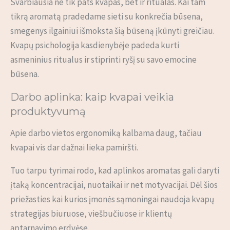
Svarbiausia ne tik pats kvapas, bet ir ritualas. Kai tam
tikrą aromatą pradedame sieti su konkrečia būsena,
smegenys ilgainiui išmoksta šią būseną įkūnyti greičiau.
Kvapų psichologija kasdienybėje padeda kurti
asmeninius ritualus ir stiprinti ryšį su savo emocine
būsena.
Darbo aplinka: kaip kvapai veikia
produktyvumą
Apie darbo vietos ergonomiką kalbama daug, tačiau
kvapai vis dar dažnai lieka pamiršti.
Tuo tarpu tyrimai rodo, kad aplinkos aromatas gali daryti
įtaką koncentracijai, nuotaikai ir net motyvacijai. Dėl šios
priežasties kai kurios įmonės sąmoningai naudoja kvapų
strategijas biuruose, viešbučiuose ir klientų
aptarnavimo erdvėse.