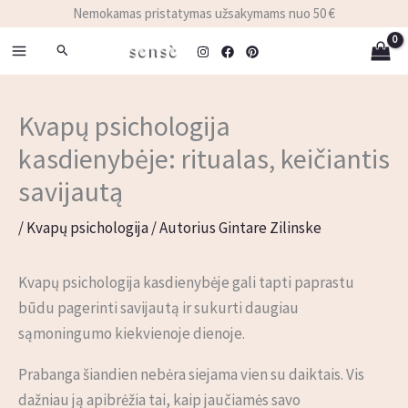
Pereiti
Nemokamas pristatymas užsakymams nuo 50 €
prie
Paieška
turinio
Kvapų psichologija
kasdienybėje: ritualas, keičiantis
savijautą
/
Kvapų psichologija
/ Autorius
Gintare Zilinske
Kvapų psichologija kasdienybėje gali tapti paprastu
būdu pagerinti savijautą ir sukurti daugiau
sąmoningumo kiekvienoje dienoje.
Prabanga šiandien nebėra siejama vien su daiktais. Vis
dažniau ją apibrėžia tai, kaip jaučiamės savo