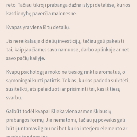
reto. Tačiau tikroji prabanga dažnai slypi detalėse, kurios
kasdienybę paverčia malonesne.
Kvapas yra viena iš tų detalių.
Jis nereikalauja didelių investicijų, tačiau gali pakeisti
tai, kaip jaučiamės savo namuose, darbo aplinkoje ar net
savo pačių kailyje.
Kvapų psichologija moko ne tiesiog rinktis aromatus, o
sąmoningai kurti patirtis. Tokias, kurios padeda sulėtėti,
susitelkti, atsipalaiduoti ar prisiminti tai, kas iš tiesų
svarbu.
Galbūt todėl kvapai išlieka viena asmeniškiausių
prabangos formų. Jie nematomi, tačiau jų poveikis gali
būti juntamas ilgiau nei bet kurio interjero elemento ar