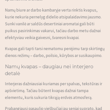
Namų biure ar darbo kambaryje verta rinktis kvapus,
kurie nekuria pernelyg didelio atsipalaidavimo jausmo.
Sunki vanilė ar saldūs desertiniai aromatai gali būti
puikus pasirinkimas vakarui, tačiau darbo metu dažnai
efektyviau veikia gaivesni, švaresni kvapai.
Kvapas gali tapti tarsi nematomu perėjimu tarp skirtingų
dienos režimų – darbo, poilsio, kūrybos ar susikaupimo.
Namų kvapas – daugiau nei interjero
detalė
Interjeras dažniausiai kuriamas per spalvas, tekstūras ir
apšvietimą. Tačiau būtent kvapas dažnai tampa
elementu, kuris sukuria tikrąją erdvės atmosferą.
Prabangiausi pasaulio viešbučiai jau seniai suprato, kad