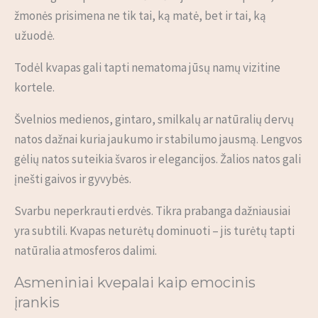
žmonės prisimena ne tik tai, ką matė, bet ir tai, ką
užuodė.
Todėl kvapas gali tapti nematoma jūsų namų vizitine
kortele.
Švelnios medienos, gintaro, smilkalų ar natūralių dervų
natos dažnai kuria jaukumo ir stabilumo jausmą. Lengvos
gėlių natos suteikia švaros ir elegancijos. Žalios natos gali
įnešti gaivos ir gyvybės.
Svarbu neperkrauti erdvės. Tikra prabanga dažniausiai
yra subtili. Kvapas neturėtų dominuoti – jis turėtų tapti
natūralia atmosferos dalimi.
Asmeniniai kvepalai kaip emocinis
įrankis