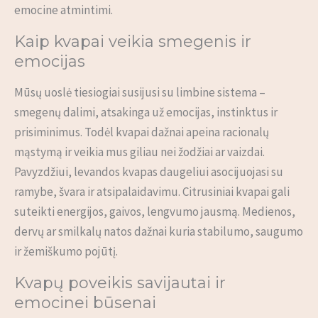
emocine atmintimi.
Kaip kvapai veikia smegenis ir
emocijas
Mūsų uoslė tiesiogiai susijusi su limbine sistema –
smegenų dalimi, atsakinga už emocijas, instinktus ir
prisiminimus. Todėl kvapai dažnai apeina racionalų
mąstymą ir veikia mus giliau nei žodžiai ar vaizdai.
Pavyzdžiui, levandos kvapas daugeliui asocijuojasi su
ramybe, švara ir atsipalaidavimu. Citrusiniai kvapai gali
suteikti energijos, gaivos, lengvumo jausmą. Medienos,
dervų ar smilkalų natos dažnai kuria stabilumo, saugumo
ir žemiškumo pojūtį.
Kvapų poveikis savijautai ir
emocinei būsenai