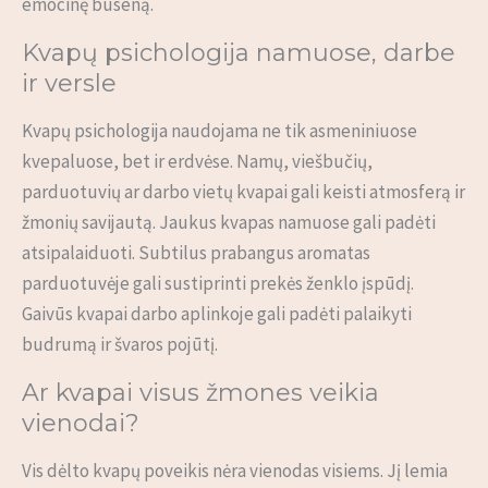
emocinę būseną.
Kvapų psichologija namuose, darbe
ir versle
Kvapų psichologija naudojama ne tik asmeniniuose
kvepaluose, bet ir erdvėse. Namų, viešbučių,
parduotuvių ar darbo vietų kvapai gali keisti atmosferą ir
žmonių savijautą. Jaukus kvapas namuose gali padėti
atsipalaiduoti. Subtilus prabangus aromatas
parduotuvėje gali sustiprinti prekės ženklo įspūdį.
Gaivūs kvapai darbo aplinkoje gali padėti palaikyti
budrumą ir švaros pojūtį.
Ar kvapai visus žmones veikia
vienodai?
Vis dėlto kvapų poveikis nėra vienodas visiems. Jį lemia