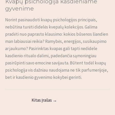
Kvapų psichologija kasdieniame
gyvenime
Norint pasinaudoti kvapų psichologijos principais,
nebūtina turėti didelės kvepalų kolekcijos. Galima
pradėti nuo paprasto klausimo: kokios būsenos šiandien
man labiausiai reikia? Ramybės, energijos, susikaupimo
ar jaukumo? Pasirinktas kvapas gali tapti nedidele
kasdienio ritualo dalimi, padedančia sąmoningiau
pasirūpinti savo emocine savijauta. Būtent todėl kvapų
psichologija vis dažniau naudojama ne tik parfumerijoje,
bet ir kasdienio gyvenimo kokybei gerinti.
Kitas Įrašas
→