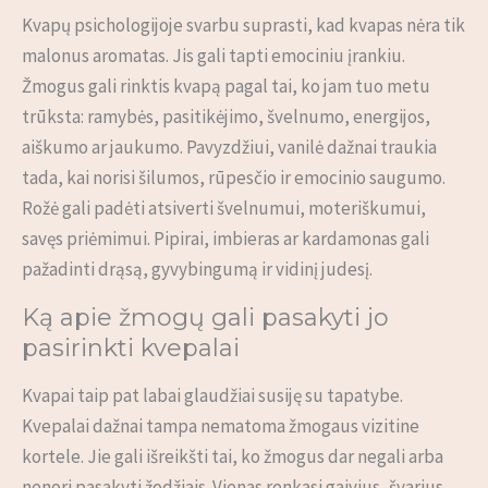
Kvapų psichologijoje svarbu suprasti, kad kvapas nėra tik
malonus aromatas. Jis gali tapti emociniu įrankiu.
Žmogus gali rinktis kvapą pagal tai, ko jam tuo metu
trūksta: ramybės, pasitikėjimo, švelnumo, energijos,
aiškumo ar jaukumo. Pavyzdžiui, vanilė dažnai traukia
tada, kai norisi šilumos, rūpesčio ir emocinio saugumo.
Rožė gali padėti atsiverti švelnumui, moteriškumui,
savęs priėmimui. Pipirai, imbieras ar kardamonas gali
pažadinti drąsą, gyvybingumą ir vidinį judesį.
Ką apie žmogų gali pasakyti jo
pasirinkti kvepalai
Kvapai taip pat labai glaudžiai susiję su tapatybe.
Kvepalai dažnai tampa nematoma žmogaus vizitine
kortele. Jie gali išreikšti tai, ko žmogus dar negali arba
nenori pasakyti žodžiais. Vienas renkasi gaivius, švarius