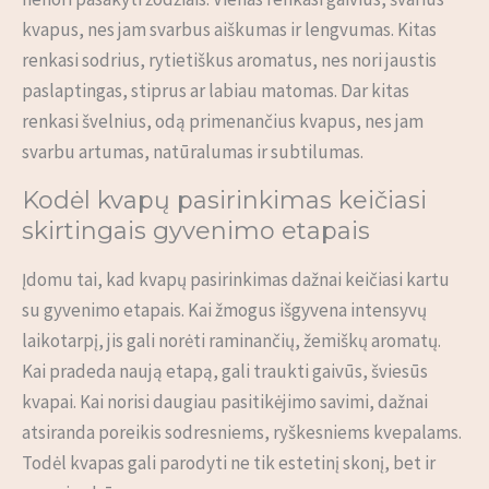
kvapus, nes jam svarbus aiškumas ir lengvumas. Kitas
renkasi sodrius, rytietiškus aromatus, nes nori jaustis
paslaptingas, stiprus ar labiau matomas. Dar kitas
renkasi švelnius, odą primenančius kvapus, nes jam
svarbu artumas, natūralumas ir subtilumas.
Kodėl kvapų pasirinkimas keičiasi
skirtingais gyvenimo etapais
Įdomu tai, kad kvapų pasirinkimas dažnai keičiasi kartu
su gyvenimo etapais. Kai žmogus išgyvena intensyvų
laikotarpį, jis gali norėti raminančių, žemiškų aromatų.
Kai pradeda naują etapą, gali traukti gaivūs, šviesūs
kvapai. Kai norisi daugiau pasitikėjimo savimi, dažnai
atsiranda poreikis sodresniems, ryškesniems kvepalams.
Todėl kvapas gali parodyti ne tik estetinį skonį, bet ir