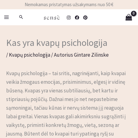
Pereiti
Nemokamas pristatymas užsakymams nuo 50 €
prie
Paieška
turinio
Kas yra kvapų psichologija
/
Kvapų psichologija
/ Autorius
Gintare Zilinske
Kvapų psichologija – tai sritis, nagrinėjanti, kaip kvapai
veikia žmogaus emocijas, prisiminimus, elgesį ir vidinę
būseną. Kvapas yra vienas subtiliausių, bet kartu ir
stipriausių pojūčių. Dažnai mes jo net nepastebime
sąmoningai, tačiau kūnas ir nervų sistema į jį reaguoja
labai greitai. Vienas kvapas gali akimirksniu sugrąžinti į
vaikystę, priminti konkretų žmogų, vietą, sezoną ar
jausmą. Būtent dėl to kvapai turi ypatingą ryšį su