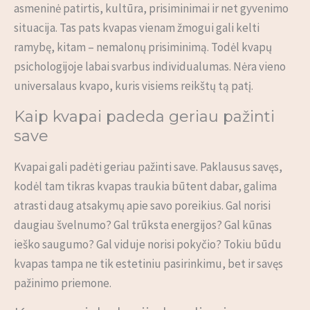
asmeninė patirtis, kultūra, prisiminimai ir net gyvenimo
situacija. Tas pats kvapas vienam žmogui gali kelti
ramybę, kitam – nemalonų prisiminimą. Todėl kvapų
psichologijoje labai svarbus individualumas. Nėra vieno
universalaus kvapo, kuris visiems reikštų tą patį.
Kaip kvapai padeda geriau pažinti
save
Kvapai gali padėti geriau pažinti save. Paklausus savęs,
kodėl tam tikras kvapas traukia būtent dabar, galima
atrasti daug atsakymų apie savo poreikius. Gal norisi
daugiau švelnumo? Gal trūksta energijos? Gal kūnas
ieško saugumo? Gal viduje norisi pokyčio? Tokiu būdu
kvapas tampa ne tik estetiniu pasirinkimu, bet ir savęs
pažinimo priemone.