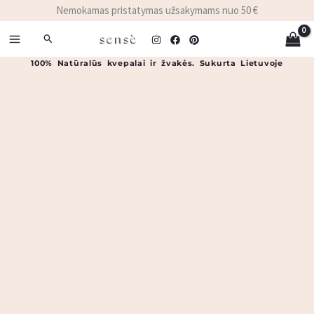
Pereiti
Nemokamas pristatymas užsakymams nuo 50 €
prie
Paieška
turinio
100% Natūralūs kvepalai ir žvakės. Sukurta Lietuvoje