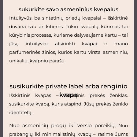
sukurkite savo asmeninius kvepalus
Intuityvūs, be sintetinių priedų kvepalai – išskirtinė
dovana sau ar kitiems. Tokių kvepalų kūrimas tai
kūrybinis procesas, kuriame dalyvaujame kartu – tai
jūsų intuityviai atsirinkti kvapai ir mano
parfumerinės žinios, kurios kartu virsta asmeniniu,
unikaliu, kvapniu parašu.
susikurkite private label arba renginio
kvapą
Išskirtinis kvapas – išskirtinis prekės ženklas.
susikurkite kvapą, kuris atspindi Jūsų prekės ženklo
identitetą.
Nuo asmeninių progų iki verslo poreikių,
Nuo
prabangių iki minimalistinių kvapų – rasime Jums