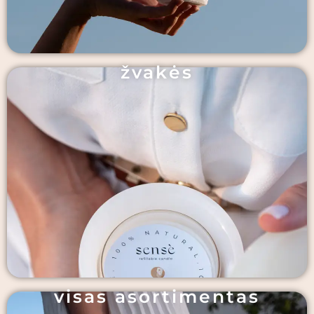
žvakės
visas asortimentas