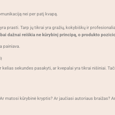
omunikaciją nei per patį kvapą.
yra prasti. Tarp jų tikrai yra gražių, kokybiškų ir profesional
labai dažnai reiškia ne kūrybinį principą, o produkto pozi
a painiava.
ą
kelias sekundes pasakyti, ar kvepalai yra tikrai nišiniai. Tači
 Ar matosi kūrybinė kryptis? Ar jaučiasi autoriaus braižas? Ar