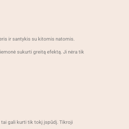
eris ir santykis su kitomis natomis.
riemonė sukurti greitą efektą. Ji nėra tik
 gali kurti tik tokį įspūdį. Tikroji