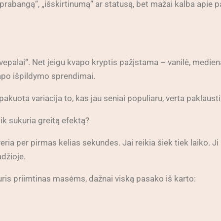
prabangą“, „išskirtinumą“ ar statusą, bet mažai kalba apie p
kvepalai“. Net jeigu kvapo kryptis pažįstama – vanilė, medie
vapo išpildymo sprendimai.
kuota variacija to, kas jau seniai populiaru, verta paklausti,
tik sukuria greitą efektą?
ria per pirmas kelias sekundes. Jai reikia šiek tiek laiko. Ji s
adžioje.
kuris priimtinas masėms, dažnai viską pasako iš karto: