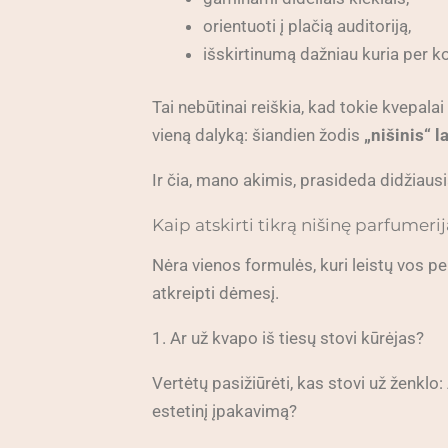
orientuoti į plačią auditoriją,
išskirtinumą dažniau kuria per k
Tai nebūtinai reiškia, kad tokie kvepalai 
vieną dalyką: šiandien žodis
„nišinis“ 
Ir čia, mano akimis, prasideda didžiausi
Kaip atskirti tikrą nišinę parfumerij
Nėra vienos formulės, kuri leistų vos per 
atkreipti dėmesį.
1. Ar už kvapo iš tiesų stovi kūrėjas?
Vertėtų pasižiūrėti, kas stovi už ženklo:
estetinį įpakavimą?