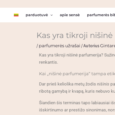
Pereiti
prie
parduotuvė
apie sensè
parfumerės bi
turinio
Kas yra tikroji nišinė
/
/ Autorius
parfumerės užrašai
Gintare
Kas yra tikroji nišinė parfumerija? Suži
renkantis.
Kai „nišinė parfumerija“ tampa eti
Dar prieš keliolika metų žodis
nišinis
par
ribotą gamybą ir kvapą, kuris nebuvo ku
Šiandien šis terminas tapo labiausiai i
išskirtinumo ar prestižo sinonimas, nors