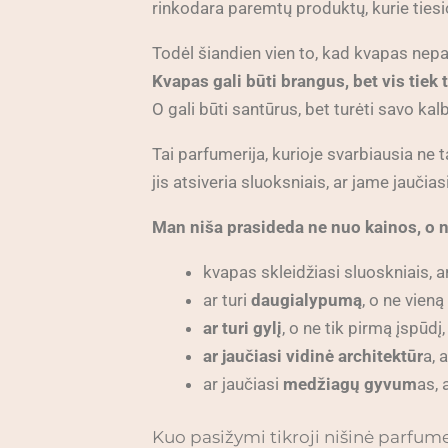
rinkodara paremtų produktų, kurie tie
Todėl šiandien vien to, kad kvapas nep
Kvapas gali būti brangus, bet vis tiek 
O gali būti santūrus, bet turėti savo kalb
Tai parfumerija, kurioje svarbiausia ne ta
jis atsiveria sluoksniais, ar jame jaučias
Man niša prasideda ne nuo kainos, o 
kvapas skleidžiasi sluoskniais, a
ar turi
daugialypumą
, o ne vieną
ar turi gylį
, o ne tik pirmą įspūdį,
ar jaučiasi vidinė architektūr
a, 
ar jaučiasi
medžiagų gyvum
as, 
Kuo pasižymi tikroji nišinė parfume