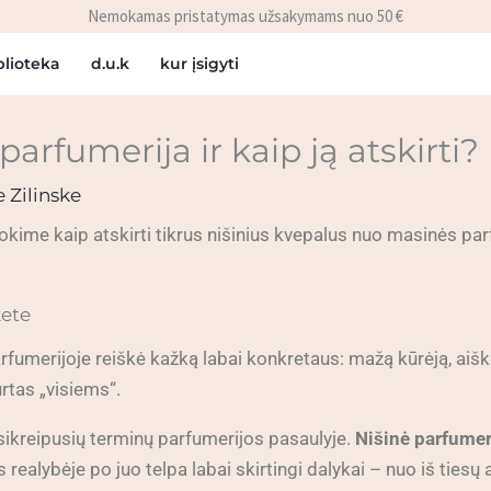
Nemokamas pristatymas užsakymams nuo 50 €
blioteka
d.u.k
kur įsigyti
 parfumerija ir kaip ją atskirti?
 Zilinske
nokime kaip atskirti tikrus nišinius kvepalus nuo masinės parf
kete
fumerijoje reiškė kažką labai konkretaus: mažą kūrėją, aiškią 
rtas „visiems“.
šsikreipusių terminų parfumerijos pasaulyje.
Nišinė parfumer
 realybėje po juo telpa labai skirtingi dalykai – nuo iš ties