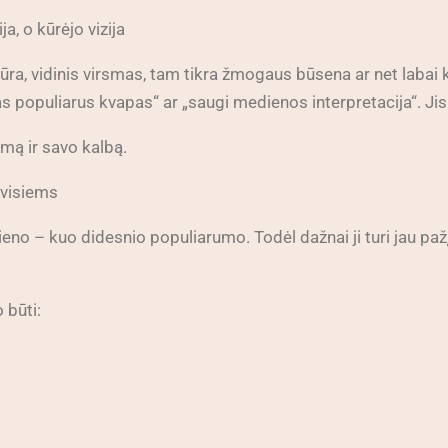
a, o kūrėjo vizija
stūra, vidinis virsmas, tam tikra žmogaus būsena ar net laba
enas populiarus kvapas“ ar „saugi medienos interpretacija“. Ji
umą ir savo kalbą.
 visiems
ieno – kuo didesnio populiarumo. Todėl dažnai ji turi jau pa
 būti: