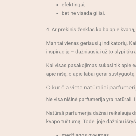
efektingai,
bet ne visada giliai.
4. Ar prekinis ženklas kalba apie kvapą, a
Man tai vienas geriausių indikatorių. Ka
inspiraciją – dažniausiai už to slypi tik
Kai visas pasakojimas sukasi tik apie e
apie nišą, o apie labai gerai sustyguot
O kur čia vieta natūraliai parfumeri
Ne visa nišinė parfumerija yra natūrali. 
Natūrali parfumerija dažnai reikalauja 
kvapo tuštumą. Todėl joje dažniau išryš
medžiagos gyvumas,