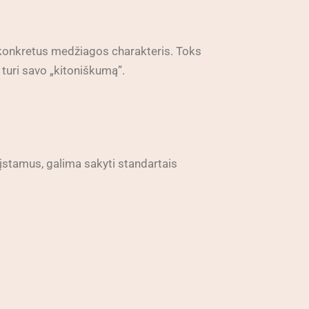
i konkretus medžiagos charakteris. Toks
s turi savo „kitoniškumą”.
žįstamus, galima sakyti standartais