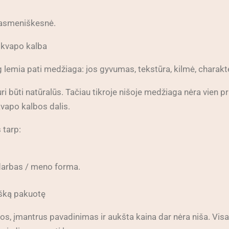
s asmeniškesnė.
a kvapo kalba
g lemia pati medžiaga: jos gyvumas, tekstūra, kilmė, charakt
turi būti natūralūs. Tačiau tikroje nišoje medžiaga nėra vien p
 kvapo kalbos dalis.
 tarp:
 darbas / meno forma.
tišką pakuotę
s, įmantrus pavadinimas ir aukšta kaina dar nėra niša. Visa tai