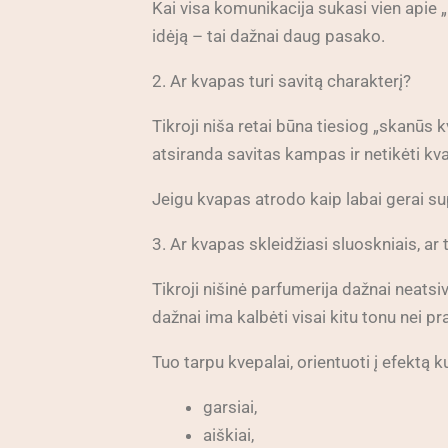
Kai visa komunikacija sukasi vien apie „
idėją – tai dažnai daug pasako.
2. Ar kvapas turi savitą charakterį?
Tikroji niša retai būna tiesiog „skanūs 
atsiranda savitas kampas ir netikėti k
Jeigu kvapas atrodo kaip labai gerai supa
3. Ar kvapas skleidžiasi sluoskniais, ar 
Tikroji nišinė parfumerija dažnai neatsive
dažnai ima kalbėti visai kitu tonu nei pr
Tuo tarpu kvepalai, orientuoti į efektą 
garsiai,
aiškiai,