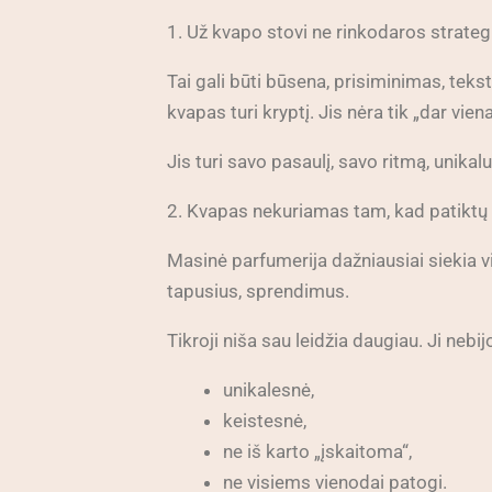
1. Už kvapo stovi ne rinkodaros strategij
Tai gali būti būsena, prisiminimas, tek
kvapas turi kryptį. Jis nėra tik „dar vi
Jis turi savo pasaulį, savo ritmą, unikal
2. Kvapas nekuriamas tam, kad patiktų
Masinė parfumerija dažniausiai siekia v
tapusius, sprendimus.
Tikroji niša sau leidžia daugiau. Ji nebijo
unikalesnė,
keistesnė,
ne iš karto „įskaitoma“,
ne visiems vienodai patogi.