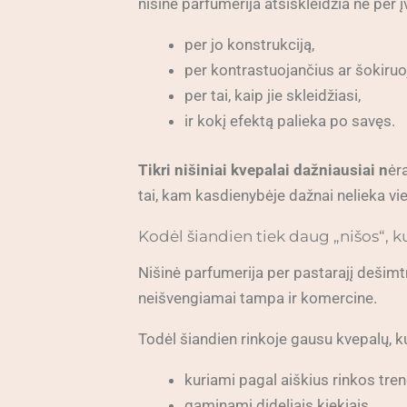
nišinė parfumerija atsiskleidžia ne per į
per jo konstrukciją,
per kontrastuojančius ar šokiru
per tai, kaip jie skleidžiasi,
ir kokį efektą palieka po savęs.
Tikri nišiniai kvepalai dažniausiai n
ėr
tai, kam kasdienybėje dažnai nelieka vieto
Kodėl šiandien tiek daug „nišos“, ku
Nišinė parfumerija per pastarajį dešimt
neišvengiamai tampa ir komercine.
Todėl šiandien rinkoje gausu kvepalų, kur
kuriami pagal aiškius rinkos tre
gaminami dideliais kiekiais,