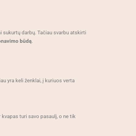
iai sukurtų darbų. Tačiau svarbu atskirti
cionavimo būdą
.
au yra keli ženklai, į kuriuos verta
 kvapas turi savo pasaulį, o ne tik