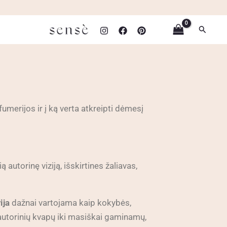
Paiešk
umerijos ir į ką verta atkreipti dėmesį
autorinę viziją, išskirtines žaliavas,
ija
dažnai vartojama kaip kokybės,
ų autorinių kvapų iki masiškai gaminamų,