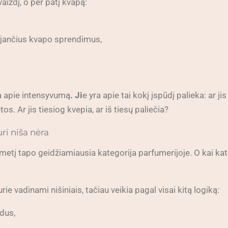
vaizdį, o per patį kvapą:
ojančius kvapo sprendimus,
a apie intensyvumą
. Ji
e yra apie tai kokį įspūdį palieka: ar j
s. Ar jis tiesiog kvepia, ar iš tiesų paliečia?
ri niša nėra
metį tapo geidžiamiausia kategorija parfumerijoje. O kai ka
ie vadinami nišiniais, tačiau veikia pagal visai kitą logiką:
ndus,