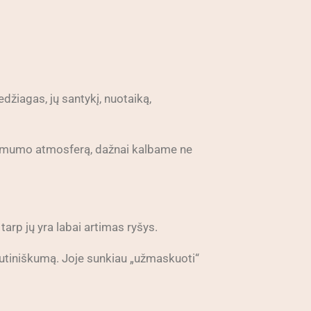
džiagas, jų santykį, nuotaiką,
džiamumo atmosferą, dažnai kalbame ne
 tarp jų yra labai artimas ryšys.
ršutiniškumą. Joje sunkiau „užmaskuoti“