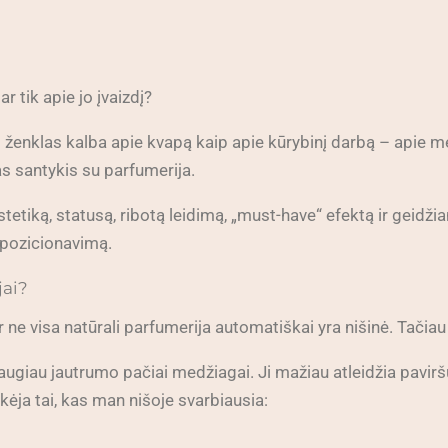
r tik apie jo įvaizdį?
i ženklas kalba apie kvapą kaip apie kūrybinį darbą – apie me
ras santykis su parfumerija.
stetiką, statusą, ribotą leidimą, „must-have“ efektą ir gei
ą pozicionavimą.
jai?
Ir ne visa natūrali parfumerija automatiškai yra nišinė. Tačiau
daugiau jautrumo pačiai medžiagai. Ji mažiau atleidžia pavi
kėja tai, kas man nišoje svarbiausia: