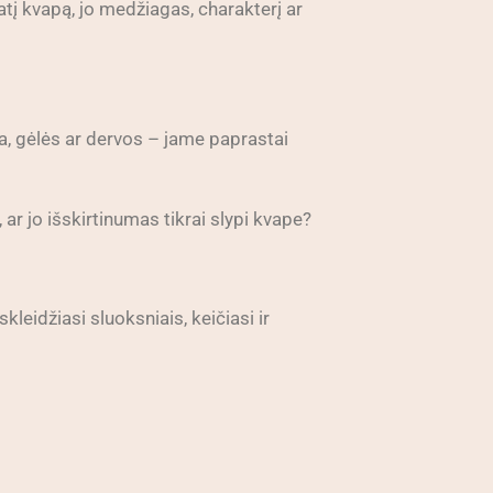
atį kvapą, jo medžiagas, charakterį ar
na, gėlės ar dervos – jame paprastai
 ar jo išskirtinumas tikrai slypi kvape?
kleidžiasi sluoksniais, keičiasi ir