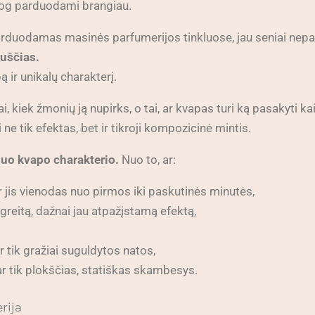
siog parduodami brangiau.
arduodamas masinės parfumerijos tinkluose, jau seniai nep
tuščias.
ą ir unikalų charakterį.
i, kiek žmonių ją nupirks, o tai, ar kvapas turi ką pasakyti kaip
i ne tik efektas, bet ir tikroji kompozicinė mintis.
nuo kvapo charakterio.
Nuo to, ar:
r jis vienodas nuo pirmos iki paskutinės minutės,
 greitą, dažnai jau atpažįstamą efektą,
ar tik gražiai suguldytos natos,
ar tik plokščias, statiškas skambesys.
rija