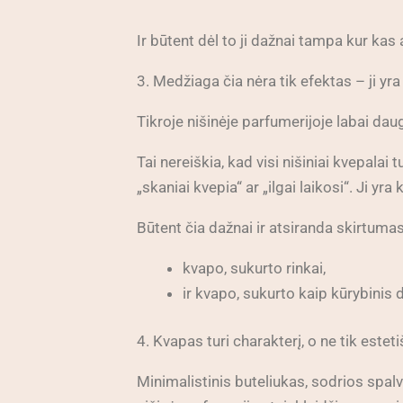
Ir būtent dėl to ji dažnai tampa kur ka
3. Medžiaga čia nėra tik efektas – ji yr
Tikroje nišinėje parfumerijoje labai dau
Tai nereiškia, kad visi nišiniai kvepalai 
„skaniai kvepia“ ar „ilgai laikosi“. Ji yra
Būtent čia dažnai ir atsiranda skirtumas
kvapo, sukurto rinkai,
ir kvapo, sukurto kaip kūrybinis
4. Kvapas turi charakterį, o ne tik este
Minimalistinis buteliukas, sodrios spalvo