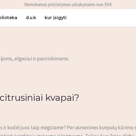
Nemokamas pristatymas užsakymams nuo 50 €
blioteka
d.u.k
kur įsigyti
ijoms, elgesiui ir pasirinkimams.
itrusiniai kvapai?
mus ir kodėl juos taip mėgstame? Per asmenines kvepalų kūrimo s
riežastį įvardina jų gaivumą ir lengvumą. Tačiau kuo ilgiau dirbu