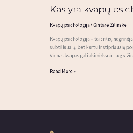
Kas yra kvapų psic
Kas
yra
kvapų
Kvapų psichologija
/
Gintare Zilinske
psichologija
Kvapų psichologija – tai sritis, nagrinė
subtiliausių, bet kartu ir stipriausių p
Vienas kvapas gali akimirksniu sugrąžin
Read More »