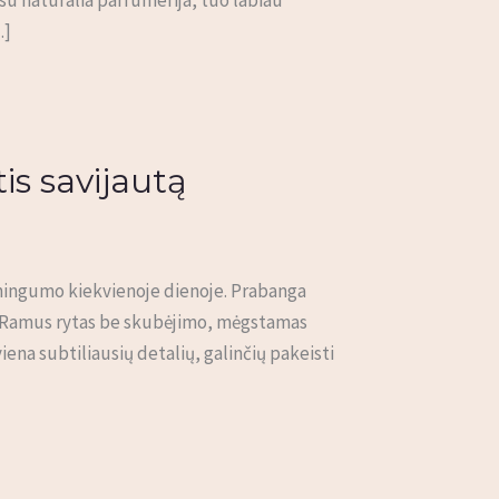
…]
is savijautą
oningumo kiekvienoje dienoje. Prabanga
je: Ramus rytas be skubėjimo, mėgstamas
ena subtiliausių detalių, galinčių pakeisti