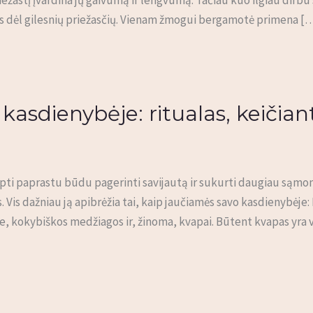
s dėl gilesnių priežasčių. Vienam žmogui bergamotė primena [
kasdienybėje: ritualas, keičiant
apti paprastu būdu pagerinti savijautą ir sukurti daugiau sąm
s. Vis dažniau ją apibrėžia tai, kaip jaučiamės savo kasdienybė
, kokybiškos medžiagos ir, žinoma, kvapai. Būtent kvapas yra vi