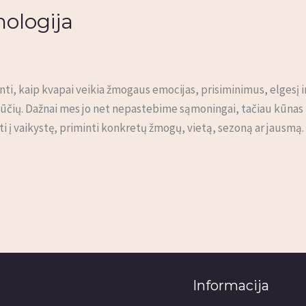
hologija
janti, kaip kvapai veikia žmogaus emocijas, prisiminimus, elgesį 
ojūčių. Dažnai mes jo net nepastebime sąmoningai, tačiau kūnas ir 
ti į vaikystę, priminti konkretų žmogų, vietą, sezoną ar jausmą.
Informacija