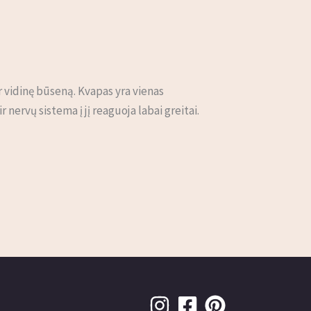
ir vidinę būseną. Kvapas yra vienas
nervų sistema į jį reaguoja labai greitai.