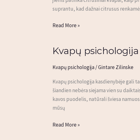
suprantu, kad dažnai citrusus renkamė
Read More »
Kvapų psichologija 
Kvapų
psichologija
kasdienybėje:
Kvapų psichologija
/
Gintare Zilinske
ritualas,
Kvapų psichologija kasdienybėje gali t
keičiantis
šiandien nebėra siejama vien su daiktai
savijautą
kavos puodelis, natūrali šviesa namuose
mūsų
Read More »