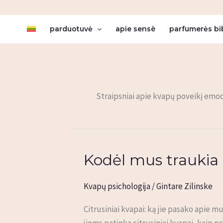
Pereiti
prie
parduotuvė
apie sensè
parfumerės bi
turinio
Straipsniai apie kvapų poveikį emoc
Kodėl mus traukia c
Kodėl
mus
traukia
Kvapų psichologija
/
Gintare Zilinske
citrusiniai
Citrusiniai kvapai: ką jie pasako apie 
kvapai?
jiems patinka citrusiniai kvapai, kaip p