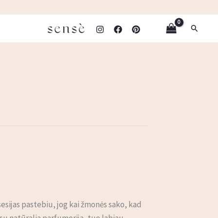
Paieška
esijas pastebiu, jog kai žmonės sako, kad
 su natūralia parfumerija, tuo labiau