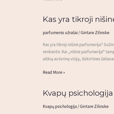
Kas yra tikroji niši
Kas
yra
tikroji
parfumerės užrašai
/
Gintare Zilinske
nišinė
Kas yra tikroji nišinė parfumerija? Suži
parfumerija
renkantis. Kai „nišinė parfumerija“ tam
ir
aiškią autorinę viziją, išskirtines žali
kaip
ją
Read More »
atskirti?
Kvapų psichologija 
Kvapų
psichologija
kasdienybėje:
Kvapų psichologija
/
Gintare Zilinske
ritualas,