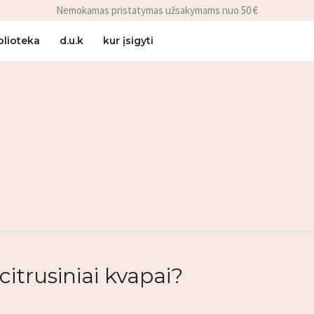
Nemokamas pristatymas užsakymams nuo 50 €
blioteka
d.u.k
kur įsigyti
itrusiniai kvapai?