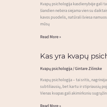
Kvapų psichologija kasdienybėje gali t
keičiantis
šiandien nebėra siejama vien su daiktai
savijautą
kavos puodelis, natūrali šviesa namuose
mūsų
Read More »
Kas yra kvapų psic
Kas
yra
kvapų
Kvapų psichologija
/
Gintare Zilinske
psichologija
Kvapų psichologija – tai sritis, nagrinė
subtiliausių, bet kartu ir stipriausių p
Vienas kvapas gali akimirksniu sugrąžin
Read More »