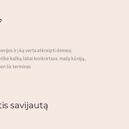
?
rijos ir į ką verta atkreipti dėmesį
reiškė kažką labai konkretaus: mažą kūrėją,
ien šis terminas
is savijautą