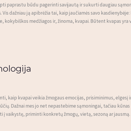
apti paprastu būdu pagerinti savijautą ir sukurti daugiau sąm
s. Vis dažniau ją apibrėžia tai, kaip jaučiamės savo kasdienybė
, kokybiškos medžiagos ir, žinoma, kvapai. Būtent kvapas yra vi
hologija
janti, kaip kvapai veikia žmogaus emocijas, prisiminimus, elgesį 
ojūčių. Dažnai mes jo net nepastebime sąmoningai, tačiau kūnas ir 
ti į vaikystę, priminti konkretų žmogų, vietą, sezoną ar jausmą.