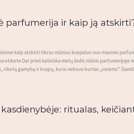
nė parfumerija ir kaip ją atskirti
nokime kaip atskirti tikrus nišinius kvepalus nuo masinės parfume
pa etikete Dar prieš keliolika metų žodis nišinis parfumerijoje 
avas, ribotą gamybą ir kvapą, kuris nebuvo kurtas „visiems“. Šiand
kasdienybėje: ritualas, keičiant