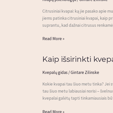
citrusiniai
Citrusiniai kvapai: ką jie pasako apie 
kvapai?
jiems patinka citrusiniai kvapai, kaip p
suprantu, kad dažnai citrusus renkamė
Read More »
Kaip išsirinkti kvep
Kaip
išsirinkti
kvepalus
Kvepalų gidas
/
Gintare Zilinske
–
Kokie kvapai tau šiuo metu tinka? Jei sv
kurie
tau šiuo metu labiausiai norisi – šveln
tau
kvepalai galėtų tapti tinkamiausiais bū
tinka
labiausiai?
Read More »