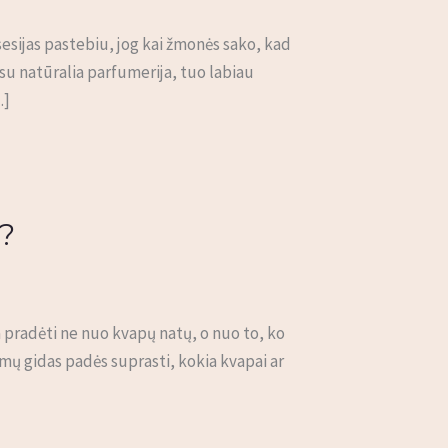
esijas pastebiu, jog kai žmonės sako, kad
 su natūralia parfumerija, tuo labiau
…]
i?
ta pradėti ne nuo kvapų natų, o nuo to, ko
imų gidas padės suprasti, kokia kvapai ar