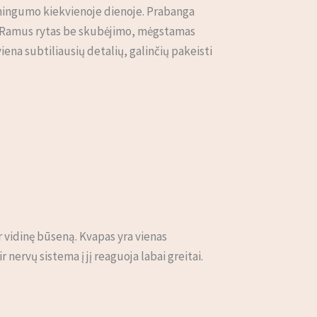
oningumo kiekvienoje dienoje. Prabanga
je: Ramus rytas be skubėjimo, mėgstamas
ena subtiliausių detalių, galinčių pakeisti
ir vidinę būseną. Kvapas yra vienas
nervų sistema į jį reaguoja labai greitai.