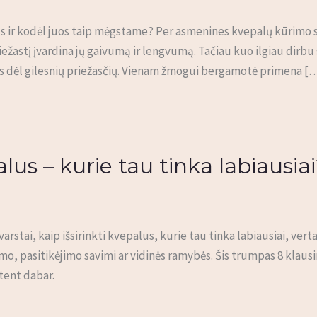
mus ir kodėl juos taip mėgstame? Per asmenines kvepalų kūrimo s
riežastį įvardina jų gaivumą ir lengvumą. Tačiau kuo ilgiau dirbu
s dėl gilesnių priežasčių. Vienam žmogui bergamotė primena [
alus – kurie tau tinka labiausia
arstai, kaip išsirinkti kvepalus, kurie tau tinka labiausiai, ver
umo, pasitikėjimo savimi ar vidinės ramybės. Šis trumpas 8 klaus
tent dabar.