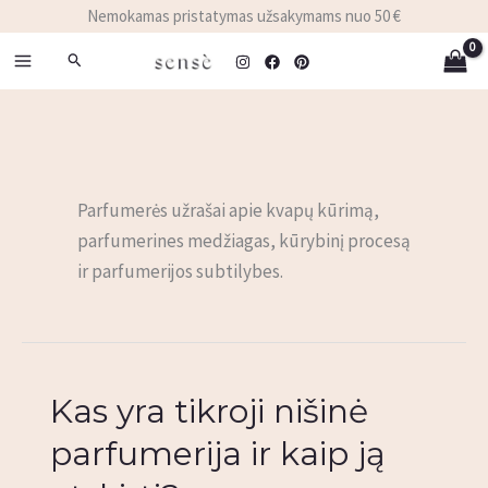
Pereiti
Nemokamas pristatymas užsakymams nuo 50 €
prie
Paieška
turinio
Parfumerės užrašai apie kvapų kūrimą,
parfumerines medžiagas, kūrybinį procesą
ir parfumerijos subtilybes.
Kas yra tikroji nišinė
Kas
yra
parfumerija ir kaip ją
tikroji