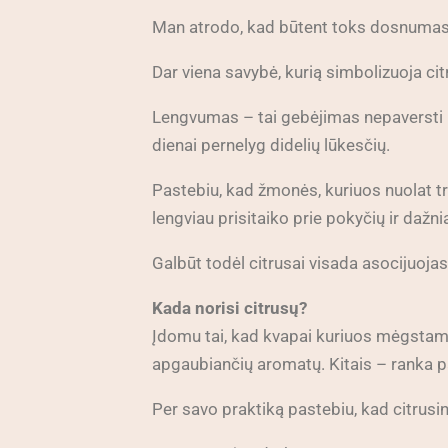
Man atrodo, kad būtent toks dosnumas k
Dar viena savybė, kurią simbolizuoja cit
Lengvumas – tai gebėjimas nepaversti ki
dienai pernelyg didelių lūkesčių.
Pastebiu, kad žmonės, kuriuos nuolat tr
lengviau prisitaiko prie pokyčių ir daž
Galbūt todėl citrusai visada asocijuoja
Kada norisi citrusų?
Įdomu tai, kad kvapai kuriuos mėgstame 
apgaubiančių aromatų. Kitais – ranka pati 
Per savo praktiką pastebiu, kad citrusi