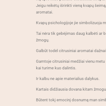
Jeigu reikėtų išrinkti vieną kvapų šeimą
aromatai.
Kvapų psichologijoje jie simbolizuoja 
Tai nėra tik gebėjimas daug kalbėti ar b
žmogų.
Galbūt todėl citrusiniai aromatai dažnai
Gamtoje citrusiniai medžiai vienu metu s
kai turime kuo dalintis.
Ir kalbu ne apie materialius dalykus.
Kartais didžiausia dovana kitam žmogu
Būtent tokį emocinį dosnumą man simbol