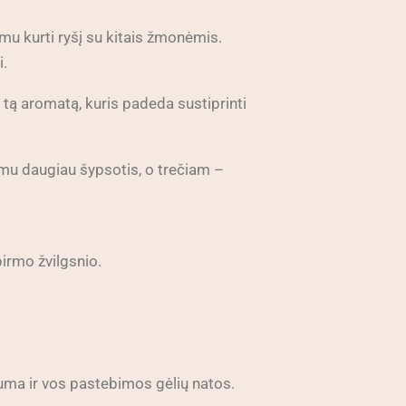
mu kurti ryšį su kitais žmonėmis.
i.
 tą aromatą, kuris padeda sustiprinti
nimu daugiau šypsotis, o trečiam –
 pirmo žvilgsnio.
uma ir vos pastebimos gėlių natos.