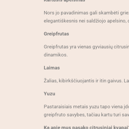
Nors jo pavadinimas gali skambėti griež
elegantiškesnis nei saldžiojo apelsino
Greipfrutas
Greipfrutas yra vienas gyviausių citrusi
dinamikos.
Laimas
Žalias, kibirkščiuojantis ir itin gaivus
Yuzu
Pastaraisiais metais yuzu tapo viena įdo
greipfruto savybes, tačiau kartu turi sav
Ką apie mus pasako citrusiniai kvapai