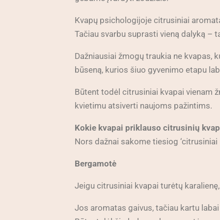
Kvapų psichologijoje citrusiniai aromat
Tačiau svarbu suprasti vieną dalyką – t
Dažniausiai žmogų traukia ne kvapas, kur
būseną, kurios šiuo gyvenimo etapu labia
Būtent todėl citrusiniai kvapai vienam ž
kvietimu atsiverti naujoms pažintims.
Kokie kvapai priklauso citrusinių kva
Nors dažnai sakome tiesiog ‘citrusiniai k
Bergamotė
Jeigu citrusiniai kvapai turėtų karalien
Jos aromatas gaivus, tačiau kartu laba