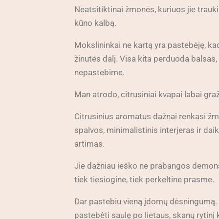
Neatsitiktinai žmonės, kuriuos jie trauki
kūno kalbą.
Mokslininkai ne kartą yra pastebėję, ka
žinutės dalį. Visa kita perduoda balsas,
nepastebime.
Man atrodo, citrusiniai kvapai labai gra
Citrusinius aromatus dažnai renkasi žmo
spalvos, minimalistinis interjeras ir dai
artimas.
Jie dažniau ieško ne prabangos demonstr
tiek tiesiogine, tiek perkeltine prasme.
Dar pastebiu vieną įdomų dėsningumą. Ž
pastebėti saulę po lietaus, skanų rytinį