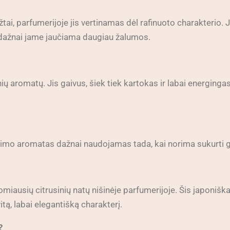
tai, parfumerijoje jis vertinamas dėl rafinuoto charakterio. 
, dažnai jame jaučiama daugiau žalumos.
nių aromatų. Jis gaivus, šiek tiek kartokas ir labai energing
. Laimo aromatas dažnai naudojamas tada, kai norima sukurti g
miausių citrusinių natų nišinėje parfumerijoje. Šis japoniškas
itą, labai elegantišką charakterį.
?