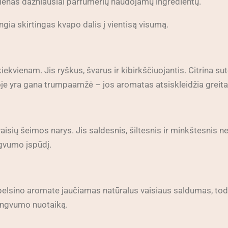
ienas dažniausiai parfumerių naudojamų ingredientų.
ujungia skirtingas kvapo dalis į vientisą visumą.
iekvienam. Jis ryškus, švarus ir kibirkščiuojantis. Citrina su
oje yra gana trumpaamžė – jos aromatas atsiskleidžia greitai i
aisių šeimos narys. Jis saldesnis, šiltesnis ir minkštesnis ne
ngvumo įspūdį.
o apelsino aromate jaučiamas natūralus vaisiaus saldumas, t
lengvumo nuotaiką.