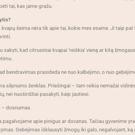
ėti tai, kas jame gražu.
ytis?
 kvapų šeima nėra tik apie tai, kokie mes esame. Ji taip pat 
inti.
 sakyti, kad citrusiniai kvapai ‘reiškia’ vieną ar kitą žmoga
etimu.
, kad bendravimas prasideda ne nuo kalbėjimo, o nuo gebėjim
a silpnumo ženklas. Priešingai – tam reikia nemažai vidinės
 nei nuoširdžiai pasakyti, kaip jautiesi.
ka – dosnumas.
ia pagalvojame apie pinigus ar dovanas. Tačiau gyvenime yra 
ikymas. Gebėjimas išklausyti žmogų iki galo, negalvojant, k