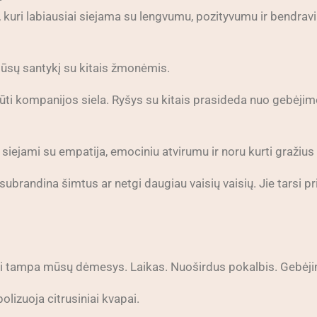
, kuri labiausiai siejama su lengvumu, pozityvumu ir bendravim
mūsų santykį su kitais žmonėmis.
ūti kompanijos siela. Ryšys su kitais prasideda nuo gebėjimo m
 siejami su empatija, emociniu atvirumu ir noru kurti gražius
ubrandina šimtus ar netgi daugiau vaisių vaisių. Jie tarsi pr
i tampa mūsų dėmesys. Laikas. Nuoširdus pokalbis. Gebėjim
izuoja citrusiniai kvapai.