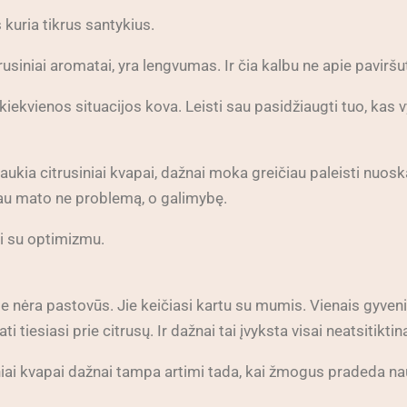
uria tikrus santykius.
rusiniai aromatai, yra lengvumas. Ir čia kalbu ne apie pavirš
ekvienos situacijos kova. Leisti sau pasidžiaugti tuo, kas v
aukia citrusiniai kvapai, dažnai moka greičiau paleisti nuos
niau mato ne problemą, o galimybę.
si su optimizmu.
nėra pastovūs. Jie keičiasi kartu su mumis. Vienais gyvenimo
tiesiasi prie citrusų. Ir dažnai tai įvyksta visai neatsitiktina
niai kvapai dažnai tampa artimi tada, kai žmogus pradeda na