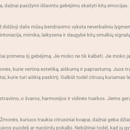
a, dažnai pasižymi išlavintu gebėjimu skaityti kitų emocijas. 
d didžioji dalis mūsų bendravimo vyksta neverbaliniu lygmen
 intonacija, mimika, laikysena ir daugybė kitų smulkių signal
žiai primena šį gebėjimą. Jie moko ne tik kalbėti. Jie moko ja
nės, kurie vertina estetiką, aiškumą ir paprastumą. Juos tra
ktai, kurie turi aiškią paskirtį. Galbūt todėl citrusų kuriama
avimo, o švaros, harmonijos ir vidinės tvarkos. Jiems gera 
monės, kuriuos traukia citrusiniai kvapai, dažnai geba džia
 kavos puodelį ar nuoširdų pokalbį. Nebūtinai todėl, kad jų 