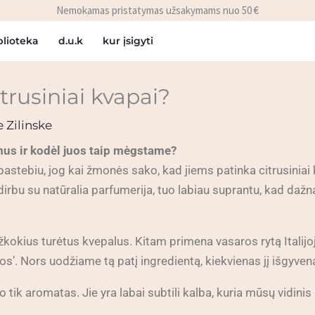
Nemokamas pristatymas užsakymams nuo 50 €
blioteka
d.u.k
kur įsigyti
trusiniai kvapai?
 Zilinske
 mus ir kodėl juos taip mėgstame?
stebiu, jog kai žmonės sako, kad jiems patinka citrusiniai kv
dirbu su natūralia parfumerija, tuo labiau suprantu, kad dažn
kius turėtus kvepalus. Kitam primena vasaros rytą Italijoj
tos’. Nors uodžiame tą patį ingredientą, kiekvienas jį išgyve
tik aromatas. Jie yra labai subtili kalba, kuria mūsų vidinis