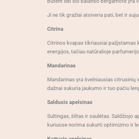
Būtent dėl šio balanso bergamotė yra v
Ji ne tik gražiai atsiveria pati, bet ir s
Citrina
Citrinos kvapas tikriausiai pažįstamas k
energijos, tačiau natūralioje parfumerij
Mandarinas
Mandarinas yra švelniausias citrusinių v
dažnai sukuria jaukumo ir tuo pačiu le
Saldusis apelsinas
Sultingas, šiltas ir saulėtas. Saldžioj
kuriuose norima sukurti optimizmo ir 
Kartusis apelsinas