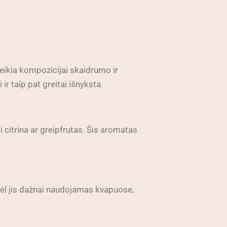
teikia kompozicijai skaidrumo ir
r taip pat greitai išnyksta.
i citrina ar greipfrutas. Šis aromatas
odėl jis dažnai naudojamas kvapuose,