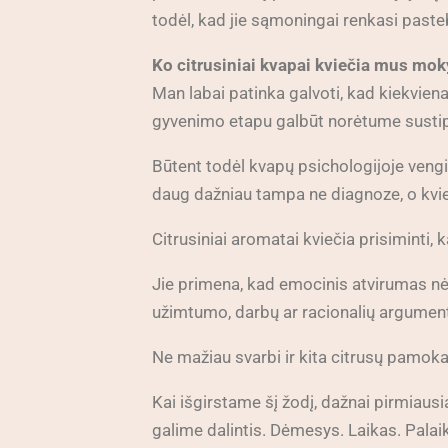
todėl, kad jie sąmoningai renkasi pasteb
Ko citrusiniai kvapai kviečia mus mok
Man labai patinka galvoti, kad kiekviena
gyvenimo etapu galbūt norėtume sustipr
Būtent todėl kvapų psichologijoje vengiu
daug dažniau tampa ne diagnoze, o kvi
Citrusiniai aromatai kviečia prisiminti
Jie primena, kad emocinis atvirumas nėr
užimtumo, darbų ar racionalių argumentų,
Ne mažiau svarbi ir kita citrusų pamo
Kai išgirstame šį žodį, dažnai pirmiaus
galime dalintis. Dėmesys. Laikas. Pala