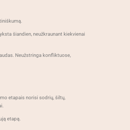
utiniškumą.
yksta šiandien, neužkraunant kiekvienai
kaudas. Neužstringa konfliktuose,
 etapais norisi sodrių, šiltų,
i.
ują etapą.