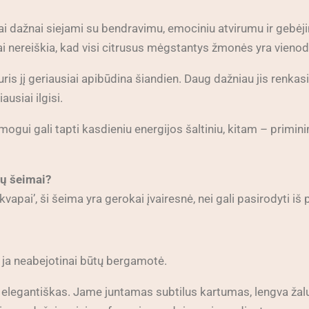
ai dažnai siejami su bendravimu, emociniu atvirumu ir gebėji
ai nereiškia, kad visi citrusus mėgstantys žmonės yra vienod
is jį geriausiai apibūdina šiandien. Daug dažniau jis renkasi
usiai ilgisi.
mogui gali tapti kasdieniu energijos šaltiniu, kitam – primi
pų šeimai?
vapai’, ši šeima yra gerokai įvairesnė, nei gali pasirodyti iš
ę, ja neabejotinai būtų bergamotė.
i elegantiškas. Jame juntamas subtilus kartumas, lengva žal