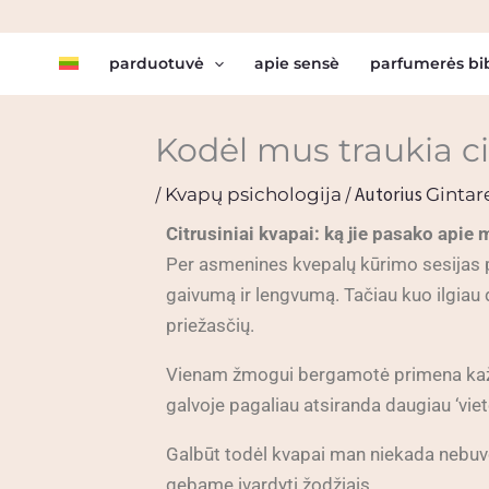
Pereiti
prie
parduotuvė
apie sensè
parfumerės bi
turinio
Kodėl mus traukia ci
/
/ Autorius
Kvapų psichologija
Gintare
Citrusiniai kvapai: ką jie pasako apie
Per asmenines kvepalų kūrimo sesijas pa
gaivumą ir lengvumą. Tačiau kuo ilgiau 
priežasčių.
Vienam žmogui bergamotė primena kažko
galvoje pagaliau atsiranda daugiau ‘vie
Galbūt todėl kvapai man niekada nebuvo 
gebame įvardyti žodžiais.