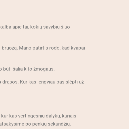
kalba apie tai, kokių savybių šiuo
us bruožą. Mano patirtis rodo, kad kvapai
o būti šalia kito žmogaus.
 drąsos. Kur kas lengviau pasislėpti už
kur kas vertingesnių dalykų, kuriais
ą atsakysime po penkių sekundžių.