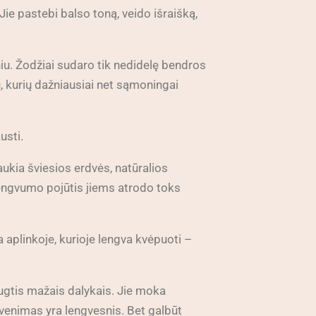
Jie pastebi balso toną, veido išraišką,
iu. Žodžiai sudaro tik nedidelę bendros
ų, kurių dažniausiai net sąmoningai
usti.
ukia šviesios erdvės, natūralios
s lengvumo pojūtis jiems atrodo toks
aplinkoje, kurioje lengva kvėpuoti –
ugtis mažais dalykais. Jie moka
gyvenimas yra lengvesnis. Bet galbūt