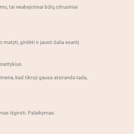
u, tai neabejotinai būtų citrusiniai
atyti, girdėti ir jausti šalia esantį
 santykius.
imena, kad tikroji gausa atsiranda tada,
as išgirsti. Palaikymas.