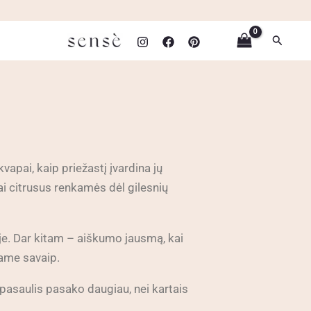
Paiešk
apai, kaip priežastį įvardina jų
ai citrusus renkamės dėl gilesnių
e. Dar kitam – aiškumo jausmą, kai
name savaip.
 pasaulis pasako daugiau, nei kartais