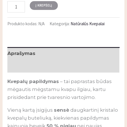
Į KREPŠELĮ
Produkto kodas:
N/A
Kategorija:
Natūralūs Kvepalai
Aprašymas
Papildoma informacija
Kvepalų papildymas
– tai paprastas būdas
mėgautis mėgstamu kvapu ilgiau, kartu
prisidedant prie tvaresnio vartojimo.
Vieną kartą įsigijus
sensè
daugkartinį kristalo
kvepalų buteliuką, kiekvienas papildymas
kainuoja beveik
50 % pigiau
nei naujas