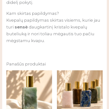
didelį pokytį.
Kam skirtas papildymas?
Kvepalų papildymas skirtas visiems, kurie jau
turi
sensè
daugkartinį kristalo kvepalų
buteliuką ir nori toliau mėgautis tuo pačiu
mėgstamu kvapu.
Panašūs produktai
Price
range:
82,00 €
through
244,00 