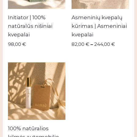
Initiator | 100%
Asmeninių kvepalų
natūralūs nišiniai
kūrimas | Asmeniniai
kvepalai
kvepalai
98,00
€
82,00
€
–
244,00
€
100% natūralios
kilmės automobilio