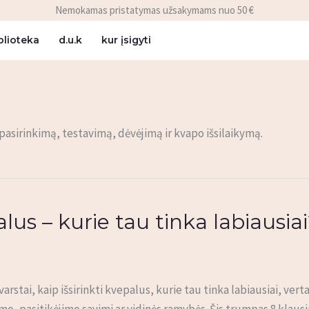
Nemokamas pristatymas užsakymams nuo 50 €
blioteka
d.u.k
kur įsigyti
asirinkimą, testavimą, dėvėjimą ir kvapo išsilaikymą.
alus – kurie tau tinka labiausia
arstai, kaip išsirinkti kvepalus, kurie tau tinka labiausiai, ver
umo, pasitikėjimo savimi ar vidinės ramybės. Šis trumpas 8 klaus