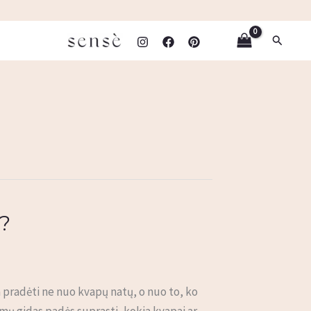
Paieška
i?
ta pradėti ne nuo kvapų natų, o nuo to, ko
imų gidas padės suprasti, kokia kvapai ar