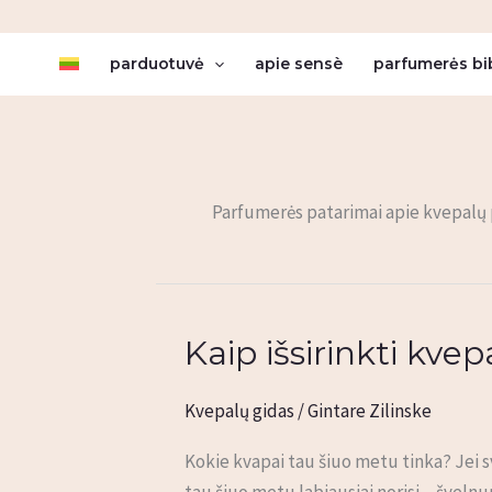
Pereiti
prie
parduotuvė
apie sensè
parfumerės bi
turinio
Parfumerės patarimai apie kvepalų p
Kaip išsirinkti kvep
Kaip
išsirinkti
kvepalus
Kvepalų gidas
/
Gintare Zilinske
–
Kokie kvapai tau šiuo metu tinka? Jei sv
kurie
tau šiuo metu labiausiai norisi – šveln