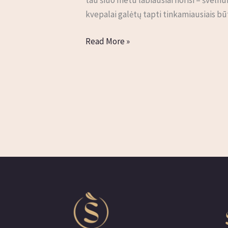
tau
kvepalai galėtų tapti tinkamiausiais bū
tinka
labiausiai?
Read More »