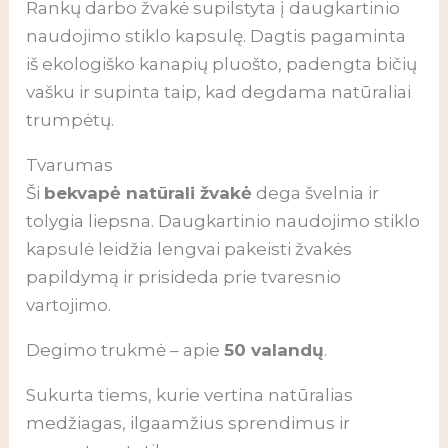
Rankų darbo žvakė supilstyta į daugkartinio
naudojimo stiklo kapsulę. Dagtis pagaminta
iš ekologiško kanapių pluošto, padengta bičių
vašku ir supinta taip, kad degdama natūraliai
trumpėtų.
Tvarumas
Ši
bekvapė natūrali žvakė
dega švelnia ir
tolygia liepsna. Daugkartinio naudojimo stiklo
kapsulė leidžia lengvai pakeisti žvakės
papildymą ir prisideda prie tvaresnio
vartojimo.
Degimo trukmė – apie
50 valandų
.
Sukurta tiems, kurie vertina natūralias
medžiagas, ilgaamžius sprendimus ir