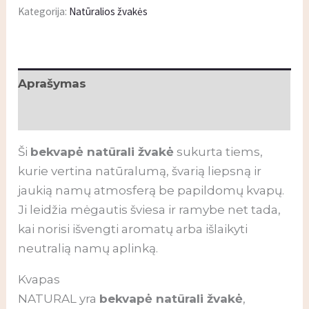
Kategorija:
Natūralios žvakės
Aprašymas
Papildoma informacija
Ši
bekvapė natūrali žvakė
sukurta tiems,
kurie vertina natūralumą, švarią liepsną ir
jaukią namų atmosferą be papildomų kvapų.
Ji leidžia mėgautis šviesa ir ramybe net tada,
kai norisi išvengti aromatų arba išlaikyti
neutralią namų aplinką.
Kvapas
NATURAL yra
bekvapė natūrali žvakė
,