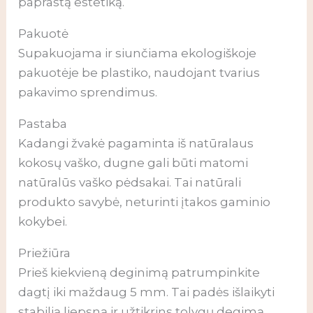
paprastą estetiką.
Pakuotė
Supakuojama ir siunčiama ekologiškoje
pakuotėje be plastiko, naudojant tvarius
pakavimo sprendimus.
Pastaba
Kadangi žvakė pagaminta iš natūralaus
kokosų vaško, dugne gali būti matomi
natūralūs vaško pėdsakai. Tai natūrali
produkto savybė, neturinti įtakos gaminio
kokybei.
Priežiūra
Prieš kiekvieną deginimą patrumpinkite
dagtį iki maždaug 5 mm. Tai padės išlaikyti
stabilią liepsną ir užtikrins tolygų degimą.