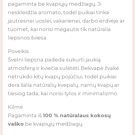
pagaminta be kvapiųjų medžiagų. Ji
neskleidžia aromato, todėl puikiai tinka
jautresnei uoslei, vakarienei, darbo erdvėje ar
tuomet, kai norisi mėgautis tik natūralia
liepsnos šviesa.
Poveikis
Švelni liepsna padeda sukurti jaukią
atmosferą ir kviečia sulėtėti. Bekvapė žvakė
netrukdo kitų kvapų pojūčiui, todėl puikiai
dera šalia natūralių kvepalų, namų kvapų ar
tiesiog tada, kai norisi tylos ir minimalizmo.
Kilmė
Pagaminta iš
100 % natūralaus kokosų
vaško
be kvapiųjų medžiagų.