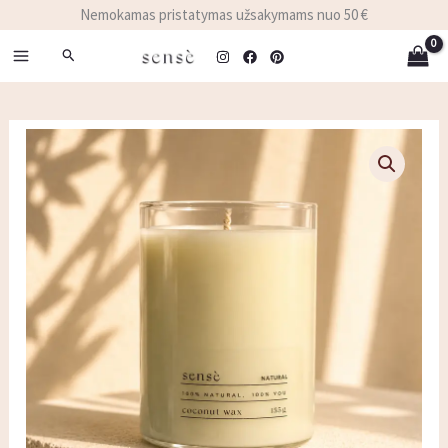
Pereiti
Nemokamas pristatymas užsakymams nuo 50 €
prie
Paieška
turinio
produkto
kiekis:
NATURAL
|
Bekvapė
natūrali
žvakė