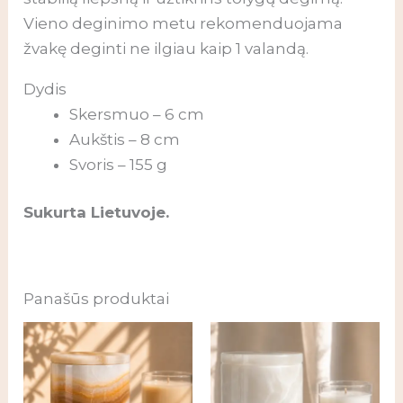
Vieno deginimo metu rekomenduojama
žvakę deginti ne ilgiau kaip 1 valandą.
Dydis
Skersmuo – 6 cm
Aukštis – 8 cm
Svoris – 155 g
Sukurta Lietuvoje.
Panašūs produktai
Price
Price
range:
range:
69,00 €
69,00 €
through
through
89,00 €
89,00 €