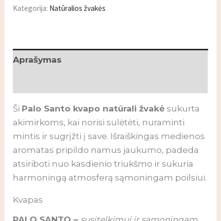
Kategorija:
Natūralios žvakės
Aprašymas
Papildoma informacija
Ši
Palo Santo kvapo natūrali žvakė
sukurta
akimirkoms, kai norisi sulėtėti, nuraminti
mintis ir sugrįžti į save. Išraiškingas medienos
aromatas pripildo namus jaukumo, padeda
atsiriboti nuo kasdienio triukšmo ir sukuria
harmoningą atmosferą sąmoningam poilsiui.
Kvapas
PALO SANTO –
susitelkimui ir sąmoningam