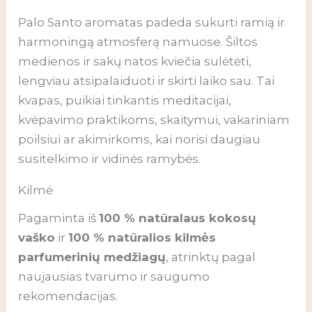
Palo Santo aromatas padeda sukurti ramią ir
harmoningą atmosferą namuose. Šiltos
medienos ir sakų natos kviečia sulėtėti,
lengviau atsipalaiduoti ir skirti laiko sau. Tai
kvapas, puikiai tinkantis meditacijai,
kvėpavimo praktikoms, skaitymui, vakariniam
poilsiui ar akimirkoms, kai norisi daugiau
susitelkimo ir vidinės ramybės.
Kilmė
Pagaminta iš
100 % natūralaus kokosų
vaško
ir
100 % natūralios kilmės
parfumerinių medžiagų
, atrinktų pagal
naujausias tvarumo ir saugumo
rekomendacijas.