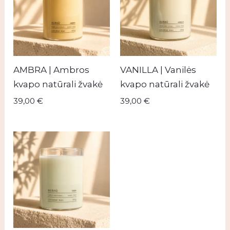
AMBRA | Ambros
VANILLA | Vanilės
kvapo natūrali žvakė
kvapo natūrali žvakė
39,00
€
39,00
€