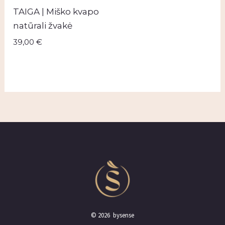
TAIGA | Miško kvapo
natūrali žvakė
39,00
€
© 2026 bysense