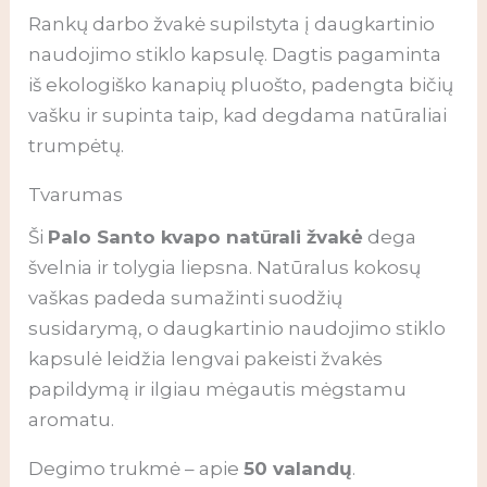
Rankų darbo žvakė supilstyta į daugkartinio
naudojimo stiklo kapsulę. Dagtis pagaminta
iš ekologiško kanapių pluošto, padengta bičių
vašku ir supinta taip, kad degdama natūraliai
trumpėtų.
Tvarumas
Ši
Palo Santo kvapo natūrali žvakė
dega
švelnia ir tolygia liepsna. Natūralus kokosų
vaškas padeda sumažinti suodžių
susidarymą, o daugkartinio naudojimo stiklo
kapsulė leidžia lengvai pakeisti žvakės
papildymą ir ilgiau mėgautis mėgstamu
aromatu.
Degimo trukmė – apie
50 valandų
.