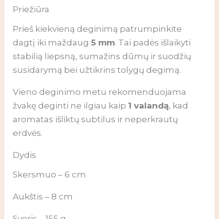
Priežiūra
Prieš kiekvieną deginimą patrumpinkite
dagtį iki maždaug
5 mm
. Tai padės išlaikyti
stabilią liepsną, sumažins dūmų ir suodžių
susidarymą bei užtikrins tolygų degimą.
Vieno deginimo metu rekomenduojama
žvakę deginti ne ilgiau kaip
1 valandą
, kad
aromatas išliktų subtilus ir neperkrautų
erdvės.
Dydis
Skersmuo – 6 cm
Aukštis – 8 cm
Svoris – 155 g