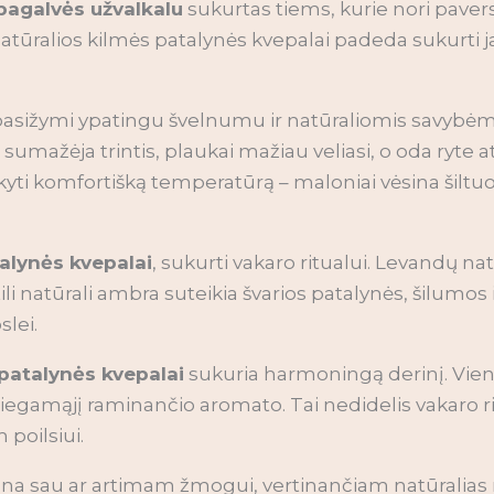
 pagalvės užvalkalu
sukurtas tiems, kurie nori paverst
 natūralios kilmės patalynės kvepalai padeda sukurti
asižymi ypatingu švelnumu ir natūraliomis savybėmis.
l sumažėja trintis, plaukai mažiau veliasi, o oda ryte
kyti komfortišką temperatūrą – maloniai vėsina šiltu
talynės kvepalai
, sukurti vakaro ritualui. Levandų n
ili natūrali ambra suteikia švarios patalynės, šilumos
slei.
 patalynės kvepalai
sukuria harmoningą derinį. Vien
 miegamąjį raminančio aromato. Tai nedidelis vakaro r
poilsiui.
ana sau ar artimam žmogui, vertinančiam natūralias