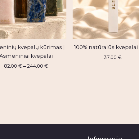
ninių kvepalų kūrimas |
100% natūralūs kvepalai
Asmeniniai kvepalai
37,00
€
82,00
€
–
244,00
€