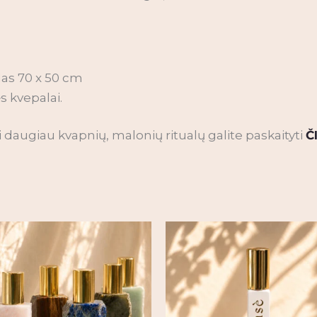
las 70 x 50 cm
s kvepalai.
i daugiau kvapnių, malonių ritualų galite paskaityti
Č
Price
range:
82,00 €
through
244,00 €