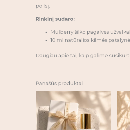
poilsį.
Rinkinį sudaro:
Mulberry šilko pagalvės užvalka
10 ml natūralios kilmės patalynė
Daugiau apie tai, kaip galime susikurt
Panašūs produktai