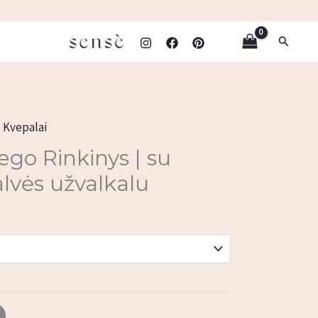
Paieška
 Kvepalai
ego Rinkinys | su
alvės užvalkalu