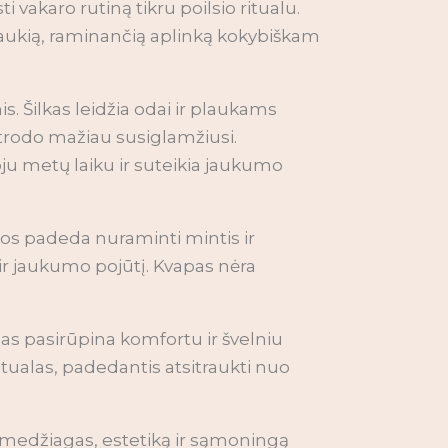
i vakaro rutiną tikru poilsio ritualu.
 jaukią, raminančią aplinką kokybiškam
 Šilkas leidžia odai ir plaukams
 atrodo mažiau susiglamžiusi.
oju metų laiku ir suteikia jaukumo
atos padeda nuraminti mintis ir
 ir jaukumo pojūtį. Kvapas nėra
as pasirūpina komfortu ir švelniu
itualas, padedantis atsitraukti nuo
 medžiagas, estetiką ir sąmoningą