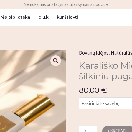
Nemokamas pristatymas užsakymams nuo 50 €
rės biblioteka
d.u.k
kur įsigyti
Dovanų Idėjos
,
Natūralūs
produkto
kiekis:
Karališko Mi
Karališko
šilkiniu pag
Miego
Rinkinys
80,00
€
|
su
šilkiniu
pagalvės
užvalkalu
Į KREPŠELĮ