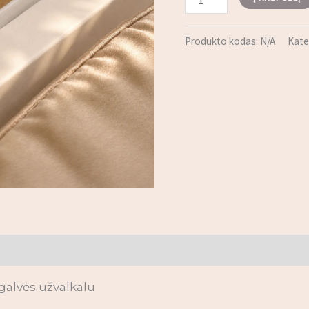
Produkto kodas:
N/A
Kate
a
agalvės užvalkalu