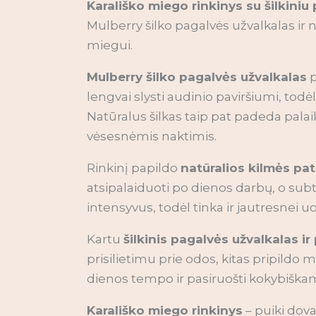
Karališko miego rinkinys su šilkiniu
Mulberry šilko pagalvės užvalkalas ir
miegui.
Mulberry šilko pagalvės užvalkalas
p
lengvai slysti audinio paviršiumi, todė
Natūralus šilkas taip pat padeda palai
vėsesnėmis naktimis.
Rinkinį papildo
natūralios kilmės pa
atsipalaiduoti po dienos darbų, o subt
intensyvus, todėl tinka ir jautresnei uo
Kartu
šilkinis pagalvės užvalkalas ir
prisilietimu prie odos, kitas pripildo
dienos tempo ir pasiruošti kokybiškam 
Karališko miego rinkinys
– puiki dov