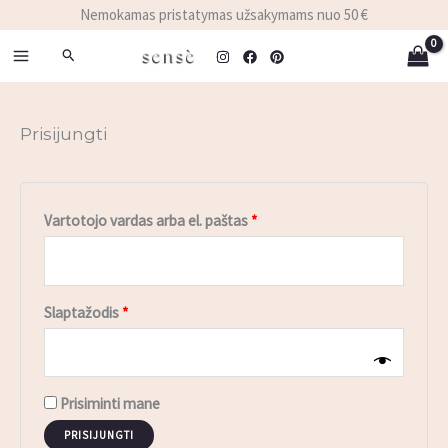
Pereiti
Privalomas
Privalomas
Nemokamas pristatymas užsakymams nuo 50 €
prie
Paieška
turinio
Prisijungti
Vartotojo vardas arba el. paštas
*
Slaptažodis
*
Prisiminti mane
PRISIJUNGTI